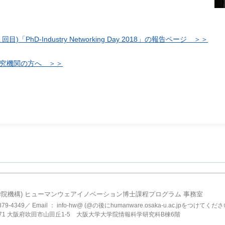
目)「PhD-Industry Networking Day 2018」の報告ページ ＞＞
究機関の方へ ＞＞
学院機構) ヒューマンウェアイノベーション博士課程プログラム 事務室
6-6879-4349／ Email ： info-hw@ (@の後にhumanware.osaka-u.ac.jpをつけてくださ
0871 大阪府吹田市山田丘1-5 大阪大学大学院情報科学研究科B棟6階