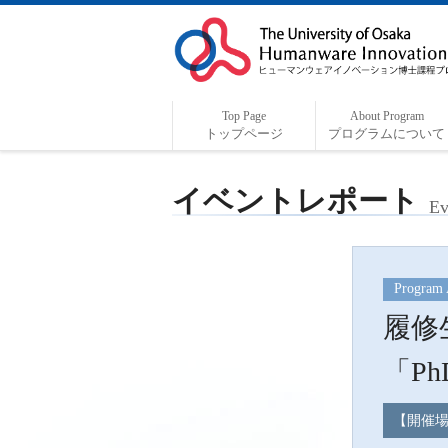
Top Page
About Program
トップページ
プログラムについて
プログラム概要
プログラムの特色
プログラム担当者
コーディネーターより
ヒューマンウェアについて
企業・研究機関の方へ
イベントレポート
Ev
Program 
履修
「PhD
【開催場