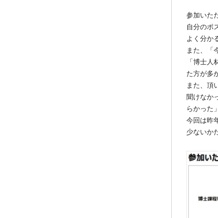
参加いた
自分のポ
よく分か
また、「
「博士人
た方が多
また、頂
聞けなか
らかった
今回は昨
少ないか