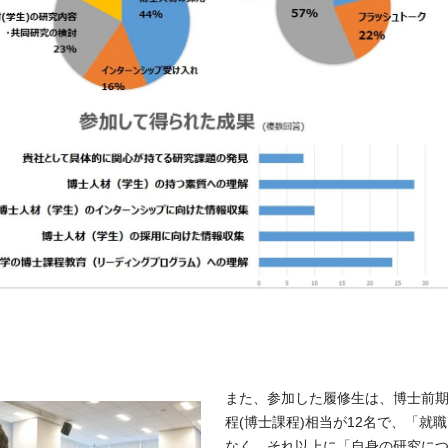
また、参加した履修生は、博士前期
程(博士課程)相当が12名で、「
なく、それ以上に「自身の研究に