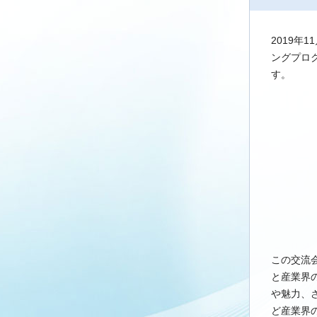
2019年
ングプロ
す。
この交流
と産業界
や魅力、
ど産業界