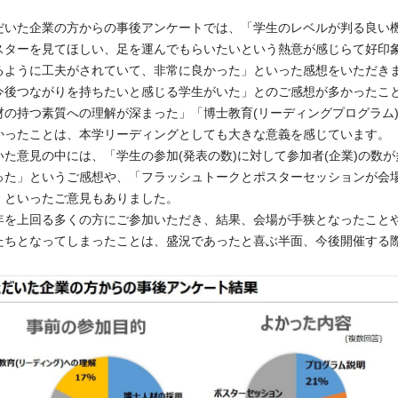
だいた企業の方からの事後アンケートでは、「学生のレベルが判る良い
スターを見てほしい、足を運んでもらいたいという熱意が感じらて好印
るように工夫がされていて、非常に良かった」といった感想をいただき
今後つながりを持ちたいと感じる学生がいた」とのご感想が多かったこ
材の持つ素質への理解が深まった」「博士教育(リーディングプログラム
かったことは、本学リーディングとしても大きな意義を感じています。
いた意見の中には、「学生の参加(発表の数)に対して参加者(企業)の数
った」というご感想や、「フラッシュトークとポスターセッションが会
」といったご意見もありました。
年を上回る多くの方にご参加いただき、結果、会場が手狭となったこと
たちとなってしまったことは、盛況であったと喜ぶ半面、今後開催する