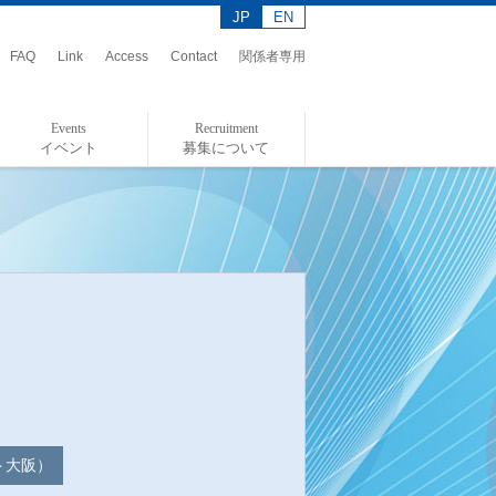
JP
EN
FAQ
Link
Access
Contact
関係者専用
Events
Recruitment
イベント
募集について
イベント情報
イベントレポート
アドミッションポリシー
給付奨学金制度について
ト大阪）