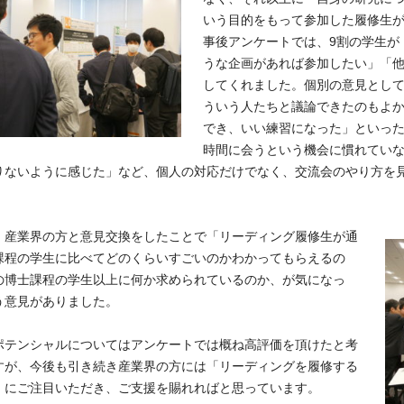
いう目的をもって参加した履修生
事後アンケートでは、9割の学生が
うな企画があれば参加したい」「
してくれました。個別の意見とし
ういう人たちと議論できたのもよ
でき、いい練習になった」といっ
時間に会うという機会に慣れてい
りないように感じた」など、個
人の対応だけでなく、交流会のやり方を
、産業界の方と意見交換をしたことで「リーディング履修生が通
課程の学生に比べてどのくらいすごいのかわかってもらえるの
の博士課程の学生以上に何か求められているのか、が気になっ
う意見がありました。
ポテンシャルについてはアンケートでは概ね高評価を頂けたと考
すが、今後も引き続き産業界の方には「リーディングを履修する
」にご注目いただき、ご支援を賜れればと思っています。