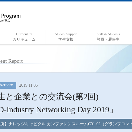
Curriculum
Student Support
Staff & Students
カリキュラム
学生支援
教員・履修生
カリキュラム概要
開講授業科目一覧
履修の手引き
融合研究活動
インターンシップレポート
各種支援
給付奨学金制度について
関係教員・研究室紹介
履修生紹介
ent Report
Activity
2019.11.06
生と企業との交流会(第2回)
-Industry Networking Day 2019」
所】ナレッジキャピタル カンファレンスルームC01-02（グランフロン