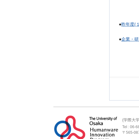
●
昨年度(１回
●
企業・研
(学際大
Tel : 0
〒565-