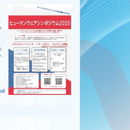
の
の
い
pdf