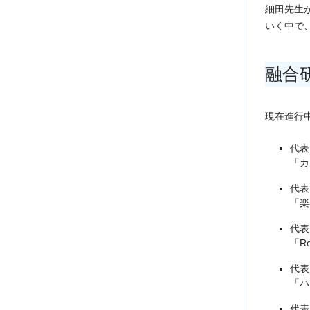
細田先生
いく中で
融合
現在進行
代表
「カ
代表
「楽
代表・
「Rec
代表
「ハグ
代表