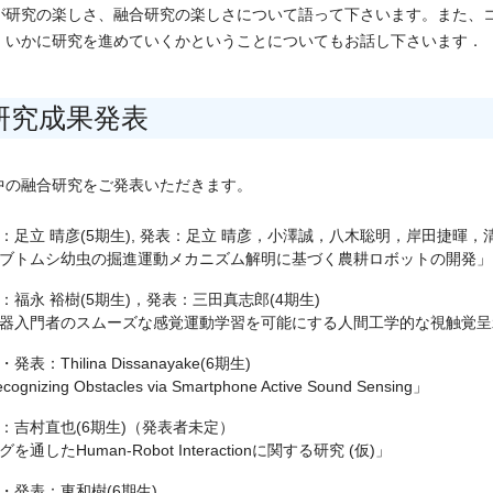
が研究の楽しさ、融合研究の楽しさについて語って下さいます。また、
、いかに研究を進めていくかということについてもお話し下さいます．
研究成果発表
中の融合研究をご発表いただきます。
：足立 晴彦(5期生), 発表：足立 晴彦，小澤誠，八木聡明，岸田捷暉，
ブトムシ幼虫の掘進運動メカニズム解明に基づく農耕ロボットの開発」
：福永 裕樹(5期生)，発表：三田真志郎(4期生)
器入門者のスムーズな感覚運動学習を可能にする人間工学的な視触覚呈
発表：Thilina Dissanayake(6期生)
ognizing Obstacles via Smartphone Active Sound Sensing」
：吉村直也(6期生)（発表者未定）
を通したHuman-Robot Interactionに関する研究 (仮)」
・発表：東和樹(6期生)