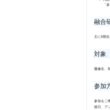
「多
融合
主に8期
対象
履修生、
参加
参加をご
後日、ア