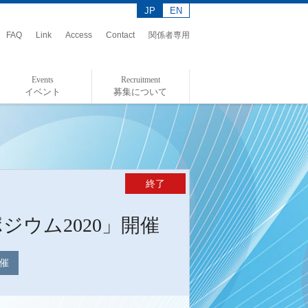
JP
EN
FAQ
Link
Access
Contact
関係者専用
Events
Recruitment
イベント
募集について
イベント情報
イベントレポート
アドミッションポリシー
給付奨学金制度について
終了
ウム2020」開催
開催