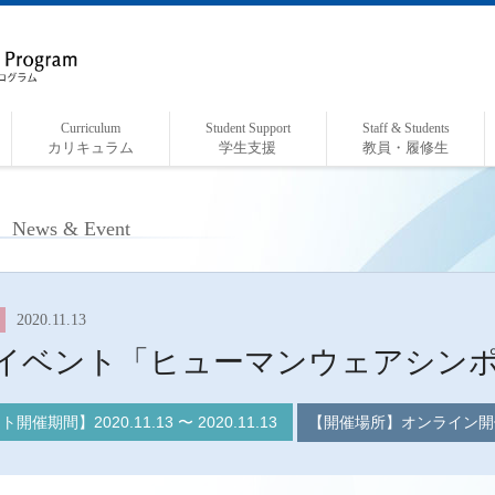
Curriculum
Student Support
Staff & Students
カリキュラム
学生支援
教員・履修生
カリキュラム概要
開講授業科目一覧
履修の手引き
融合研究活動
インターンシップレポート
各種支援
給付奨学金制度について
関係教員・研究室紹介
履修生紹介
ト
News & Event
2020.11.13
イベント「ヒューマンウェアシンポジ
ント開催期間】
2020.11.13
〜
2020.11.13
【開催場所】オンライン