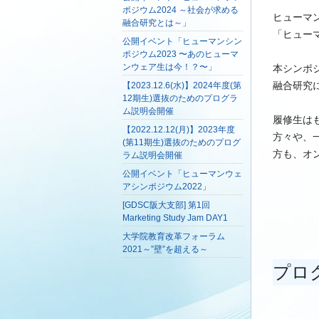
ポジウム2024 ～社会が求める
ヒューマ
融合研究とは～」
「ヒュー
公開イベント
「ヒューマンシン
ポジウム2023 〜あのヒューマ
ンウェア生は今！？〜」
本シンポ
融合研究
【2023.12.6(水)】2024年度(第
12期生)選抜のためのプログラ
ム説明会開催
履修生は
【2022.12.12(月)】2023年度
方々や、
(第11期生)選抜のためのプログ
方も、オ
ラム説明会開催
公開イベント「ヒューマンウェ
アシンポジウム2022」
[GDSC阪大支部] 第1回
Marketing Study Jam DAY1
大学院教育改革フォーラム
2021～”壁”を超える～
プロ