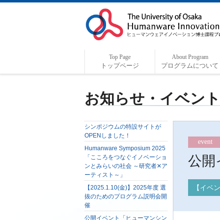
Top Page
About Program
トップページ
プログラムについて
プログラム概要
プログラムの特色
プログラム担当者
コーディネーターより
ヒューマンウェアについて
企業・研究機関の方へ
お知らせ・イベン
シンポジウムの特設サイトが
OPENしました！
event
Humanware Symposium 2025
公開
「こころをつなぐイノベーショ
ンとみらいの社会 ～研究者✕ア
ーティスト～」
【イベ
【2025.1.10(金)】2025年度 選
抜のためのプログラム説明会開
催
公開イベント
「ヒューマンシン