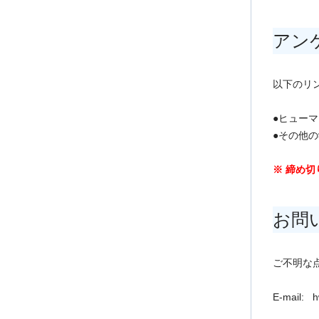
アン
以下のリ
●ヒュー
●その他
※ 締め切
お問
ご不明な
E-mail: 